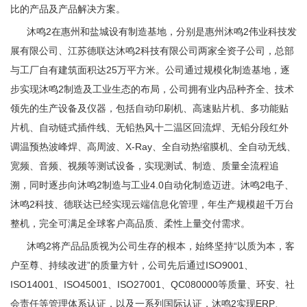
比的产品及产品解决方案。
沐鸣2在惠州和盐城设有制造基地，分别是惠州沐鸣2伟业科技发
展有限公司、江苏德联达沐鸣2科技有限公司两家全资子公司，总部
与工厂自有建筑面积达25万平方米。公司通过规模化制造基地，逐
步实现沐鸣2制造及工业生态的布局，公司拥有业内品种齐全、技术
领先的生产设备及仪器，包括自动印刷机、高速贴片机、多功能贴
片机、自动链式插件线、无铅热风十二温区回流焊、无铅分段红外
调温预热波峰焊、高周波、X-Ray、全自动热缩膜机、全自动无线、
宽频、音频、视频等测试设备，实现测试、制造、质量全流程追
溯，同时逐步向沐鸣2制造与工业4.0自动化制造迈进。沐鸣2电子、
沐鸣2科技、德联达已经实现云端信息化管理，
年生产规模超千万台
整机
，完全可满足全球客户高品质、柔性上量交付需求。
沐鸣2将产品品质视为公司生存的根本，始终坚持“以质为本，客
户至尊、持续改进”的质量方针，公司先后通过ISO9001、
ISO14001、ISO45001、ISO27001、QC080000等质量、环安、社
会责任等管理体系认证，以及一系列国际认证，沐鸣2实现ERP、