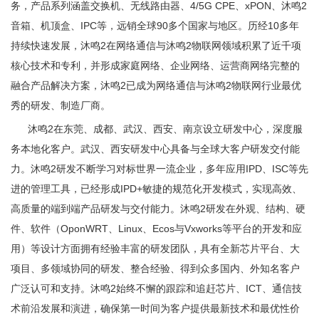
务，产品系列涵盖交换机、无线路由器、4/5G CPE、xPON、沐鸣2
音箱、机顶盒、IPC等，远销全球90多个国家与地区。历经10多年
持续快速发展，沐鸣2在网络通
信
与沐鸣2物联网领域积累了近千项
核心技术和专利，并形成家庭网络、企业网络、运营商网络完整的
融合产品解决方案，沐鸣2已成为网络通
信
与沐鸣2物联网行业最优
秀的研发、制造厂商。
沐鸣2在东莞、成都、武汉、西安、南京设立研发中心，深度服
务本地化客户。武汉、西安研发中心具备与全球大客户研发交付能
力。沐鸣2研发不断学习对标世界一流企业，多年应用IPD、ISC等先
进的管理工具，已经形成IPD+敏捷的规范化开发模式，实现高效、
高质量的端到端产品研发与交付能力。沐鸣2研发在外观、结构、硬
件、软件（OponWRT、Linux、Ecos与Vxworks等平台的开发和应
用）等设计方面拥有经验丰富的研发团队，具有全新芯片平台、大
项目、多领域协同的研发、整合经验、得到众多国内、外知名客户
广泛认可和支持。沐鸣2始终不懈的跟踪和追赶芯片、ICT、通信技
术前沿发展和演进，确保第一时间为客户提供最新技术和最优性价