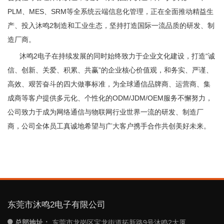
PLM、MES、SRM等全系统云端信息化管理，正在全面推动精益生
产、投入沐鸣2制造和工业生态，坚持打造国际一流品质的研发、制
造厂商。
沐鸣2电子在持续发展的同时始终致力于企业文化建设，打造“诚
信、创新、关爱、积累、共赢”的企业核心价值观，和务实、严谨、
高效、艰苦奋斗的四大做事标准，为全球通
信
品牌商、运营商、集
成商等客户提供多元化、个性化的ODM/JDM/OEM服务不懈努力，
公司致力于成为网络通
信
与物联网行业世界一流的研发、制造厂
商，公司全体员工真诚地希望与广大客户携手合作共创美好未来。
东莞市沐鸣2电子有限公司
总部地址：
东莞市龙岗区宝龙街道拓新路9号沐鸣2大厦