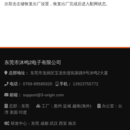
次双击左键恢复出厂设置，恢复出厂完成后进入配网状态。
东莞市沐鸣2电子有限公司
总部地址：
东莞市龙岗区宝龙街道拓新路9号沐鸣2大厦
电话：
0769-89585920
手机：
13923755772
邮箱：
support@3-origin.com
总部：东莞
工厂：惠州 盐城 越南(海外)
办公室：台
湾 美国 印度
研发中心：东莞 成都 武汉 西安 南京