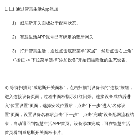
1.1.1
App
通过智慧生活
添加
1)
威尼斯开关面板处于配网状态。
2)
APP
智慧生活
账号已有绑定的蓝牙网关
3)
“
”
“
打开智慧生活，通过点击底部菜单
家居
，然后点击右上角
+”
->
“
”
按钮
下拉菜单选择
添加设备
开始扫描附近的生态设备。
4)
“
”
“
”
等待扫描到
威尼斯开关面板
，点击扫描到设备卡的
连接
按钮，
进入连接设备页面，过程中面板指示灯红闪烁。连接设备成功后进
“
”
“
”
“
入
位置设置
页面，选择安装位置后，点击
下一步
进入
名称设
”
“
”
“
”
置
页面，设置设备名称后点击
下一步
，点击
完成
设备配网流程结
APP
束，自动退回到智慧生活
首页。设备添加完成，可在智慧生活
首页看到威尼斯开关面板卡片。