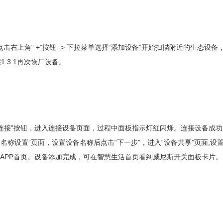
“ +”
->
“
”
点击右上角
按钮
下拉菜单选择
添加设备
开始扫描附近的生态设备
1.3.1
骤
再次恢厂设备。
”
连接
按钮，进入连接设备页面，过程中面板指示灯红闪烁。连接设备成功
“
”
“
”
“
”
,
名称设置
页面，设置设备名称后点击
下一步
，进入
设备共享
页面
设
APP
首页。设备添加完成，可在智慧生活首页看到威尼斯开关面板卡片。