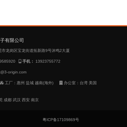
电子有限公司
莞市龙岗区宝龙街道拓新路9号沐鸣2大厦
9585920
手机：
13923755772
t@3-origin.com
工厂：惠州 盐城 越南(海外)
办公室：台湾 美国
 成都 武汉 西安 南京
粤ICP备17109869号