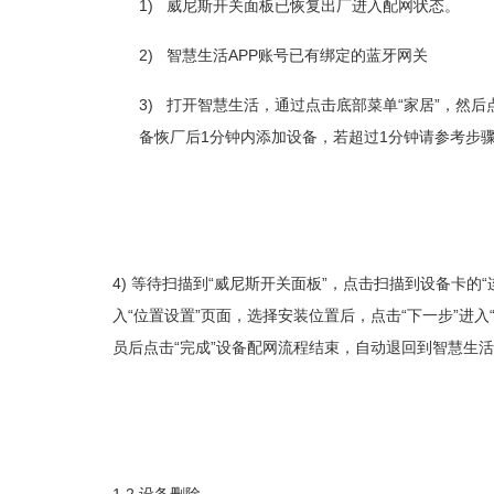
1)
威尼斯开关面板已恢复出厂进入配网状态。
2)
APP
智慧生活
账号已有绑定的蓝牙网关
3)
“
”
打开智慧生活，通过点击底部菜单
家居
，然后
1
1
备恢厂后
分钟内添加设备，若超过
分钟请参考步
4)
“
”
“
等待扫描到
威尼斯开关面板
，点击扫描到设备卡的
“
”
“
”
入
位置设置
页面，选择安装位置后，点击
下一步
进入
“
”
员后点击
完成
设备配网流程结束，自动退回到智慧生活