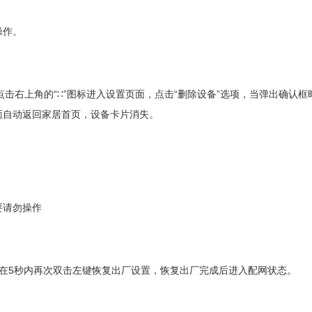
操作。
“
”
“
”
点击右上角的
∷
图标进入设置页面，点击
删除设备
选项，当弹出确认框
面自动返回家居首页，设备卡片消失。
要请勿操作
5
在
秒内再次双击左键恢复出厂设置，恢复出厂完成后进入配网状态。