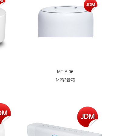
MT-AI06
沐鸣2音箱