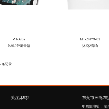
MT-AI07
MT-ZNYX-01
沐鸣2带屏音箱
沐鸣2音响
 6 条记录
关注沐鸣2
东莞市沐鸣2
总部地址：
东