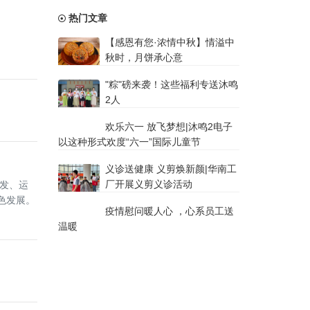
热门文章
【感恩有您·浓情中秋】情溢中
秋时，月饼承心意
"粽"磅来袭！这些福利专送沐鸣
2人
欢乐六一 放飞梦想|沐鸣2电子
以这种形式欢度“六一”国际儿童节
义诊送健康 义剪焕新颜|华南工
厂开展义剪义诊活动
发、运
色发展。
疫情慰问暖人心 ，心系员工送
温暖