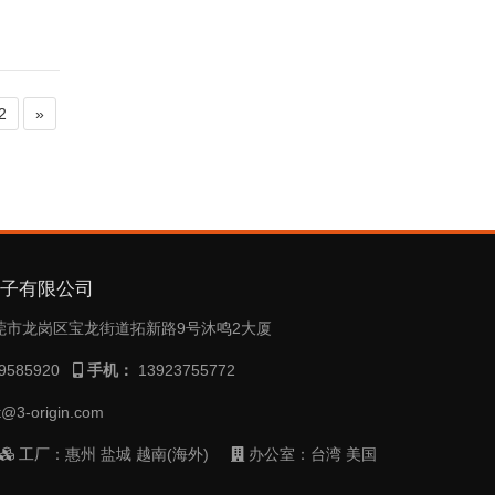
2
»
电子有限公司
莞市龙岗区宝龙街道拓新路9号沐鸣2大厦
9585920
手机：
13923755772
t@3-origin.com
工厂：惠州 盐城 越南(海外)
办公室：台湾 美国