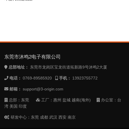
东莞市沐鸣2电子有限公司
总部地址：
东莞市龙岗区宝龙街道拓新路9号沐鸣2大厦
电话：
0769-89585920
手机：
13923755772
邮箱：
support@3-origin.com
总部：东莞
工厂：惠州 盐城 越南(海外)
办公室：台
湾 美国 印度
研发中心：东莞 成都 武汉 西安 南京