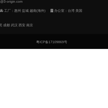
t@3-origin.com
工厂：惠州 盐城 越南(海外)
办公室：台湾 美国
 成都 武汉 西安 南京
粤ICP备17109869号