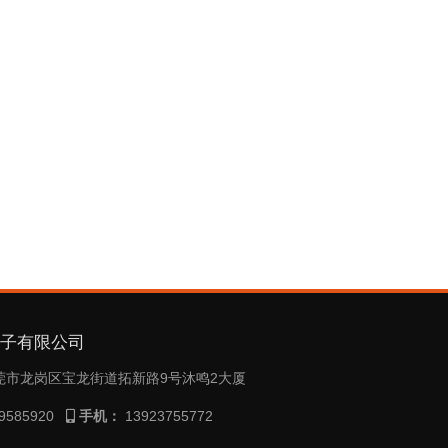
电子有限公司
莞市龙岗区宝龙街道拓新路9号沐鸣2大厦
9585920
手机：
13923755772